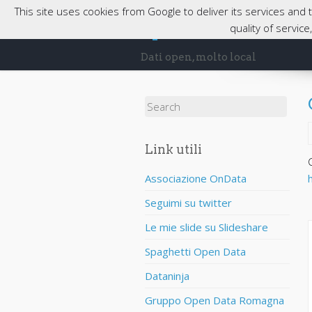
This site uses cookies from Google to deliver its services and
opendatabassaro
quality of servic
Dati open, molto local
Search for:
Link utili
Associazione OnData
Seguimi su twitter
Le mie slide su Slideshare
Spaghetti Open Data
Dataninja
Gruppo Open Data Romagna