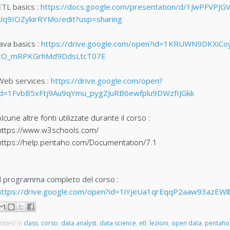
ETL basics :
https://docs.google.com/presentation/d/1JwPFVP
Uq9IOZykirRYMo/edit?usp=sharing
Java basics :
https://drive.google.com/open?id=1KRUWN9DKXiCoy
zO_mRPKGrhMd9DdsLtcT07E
Web services :
https://drive.google.com/open?
id=1FvbB5xFtj9Au9qYmu_pygZJuRB6ewfplu9DWzfIJGkk
Alcune altre fonti utilizzate durante il corso :
https://www.w3schools.com/
https://help.pentaho.com/Documentation/7.1
Il programma completo del corso :
https://drive.google.com/open?id=1iYjeUa1qrEqqP2aaw93azEW
osted in
class
,
corso
,
data analyst
,
data science
,
etl
,
lezioni
,
open data
,
pentaho