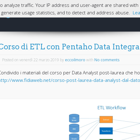
 to analyze traffic. Your IP address and user-agent are shared wi
magna
e, generate usage statistics, and to detect and address abuse.
Lea
Skip to content
Home
Corso di ETL con Pentaho Data Integra
Posted on venerdì 22 marzo 2019
by
eccoilmoro
with
No comments
Condivido i materiali del corso per Data Analyst post-laurea che ho
http://www.fidiaweb.net/corso-post-laurea-data-analyst-dal-dato