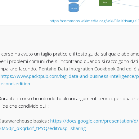
https://commons.wikimedia.org/wiki/File:Krisange
Il corso ha avuto un taglio pratico e il testo guida sul quale abbiamo
per i problemi comuni che si incontrano quando si raccolgono dat
imparare facendo.
Pentaho Data Integration Cookbook 2nd ed.
è a
:
https://www.packtpub.com/big-data-and-business-intelligence/
second-edition
Durante il corso ho introdotto alcuni argomenti teorici, per qualc
slide che condivido qui :
Datawarehouse basics :
https://docs.google.com/presentation
GM50jr_oKqrkcif_tPYQ/edit?usp=sharing