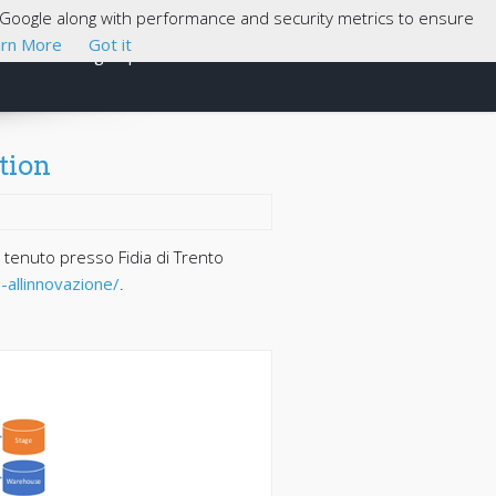
th Google along with performance and security metrics to ensure
rn More
Got it
Cosa sono gli Open Data
About
tion
 tenuto presso Fidia di Trento
-allinnovazione/
.