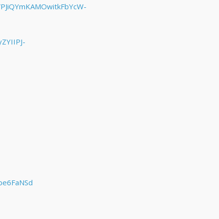
JGVPJiQYmKAMOwitkFbYcW-
ZYIIPJ-
lbe6FaNSd