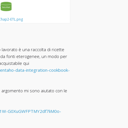
lChap2-ETL.png
 lavorato è una raccolta di ricette
i da fonti eterogenee, un modo per
cquistabile qui
pentaho-data-integration-cookbook-
he argomento mi sono aiutato con le
/d/1W-G0XuGWFPTMY2df7liM0o-