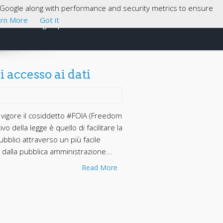
th Google along with performance and security metrics to ensure
rn More
Got it
Cosa sono gli Open Data
About
 accesso ai dati
vigore il cosiddetto #FOIA (Freedom
ivo della legge è quello di facilitare la
ubblici attraverso un più facile
dalla pubblica amministrazione...
Read More