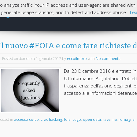
 to analyze traffic. Your IP address and user-agent are shared wi
magna
e, generate usage statistics, and to detect and address abuse.
Lea
Skip to content
Home
Il nuovo #FOIA e come fare richieste di
Posted on domenica 1 gennaio 2017
by
eccoilmoro
with
No comments
Dal 23 Dicembre 2016 è entrato in 
Of Information Act) italiano. L'obiett
trasparenza dell'azione degli enti p
accesso alle informazioni detenute 
osted in
accesso civico
,
civic hacking
,
foia
,
Lugo
,
open data
,
ravenna
,
romagna