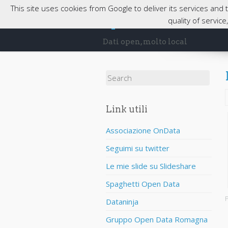
This site uses cookies from Google to deliver its services and
opendatabassaro
quality of servic
Dati open, molto local
Search for:
Link utili
Associazione OnData
Seguimi su twitter
Le mie slide su Slideshare
Spaghetti Open Data
P
Dataninja
Gruppo Open Data Romagna