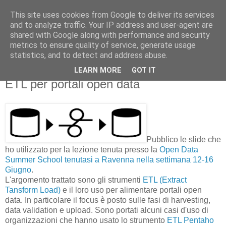
This site uses cookies from Google to deliver its services
opendatabassaromagna
and to analyze traffic. Your IP address and user-agent are
shared with Google along with performance and security
metrics to ensure quality of service, generate usage
Dati open, molto local
statistics, and to detect and address abuse.
LEARN MORE
GOT IT
lunedì 19 giugno 2017
ETL per portali open data
Pubblico le slide che
ho utilizzato per la lezione tenuta presso la
Open Data
Summer School tenutasi a Ravenna nella settimana 12-16
Giugno
.
L'argomento trattato sono gli strumenti
ETL (Extract
Tansform Load)
e il loro uso per alimentare portali open
data. In particolare il focus è posto sulle fasi di harvesting,
data validation e upload. Sono portati alcuni casi d'uso di
organizzazioni che hanno usato lo strumento
ETL Pentaho