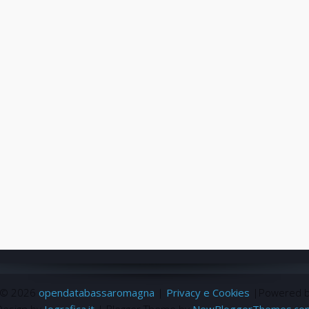
 ©
2026
opendatabassaromagna
|
Privacy e Cookies
|Powered 
Design by
Iografica.it
| Blogger Theme by
NewBloggerThemes.co