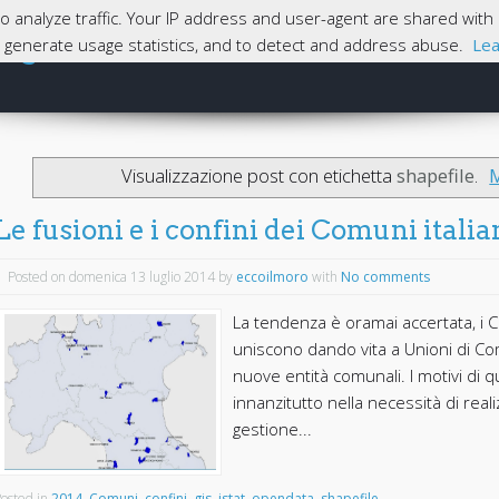
 to analyze traffic. Your IP address and user-agent are shared wi
magna
e, generate usage statistics, and to detect and address abuse.
Lea
Skip to content
Home
Visualizzazione post con etichetta
shapefile
.
M
Le fusioni e i confini dei Comuni italia
Posted on domenica 13 luglio 2014
by
eccoilmoro
with
No comments
La tendenza è oramai accertata, i 
uniscono dando vita a Unioni di Co
nuove entità comunali. I motivi di 
innanzitutto nella necessità di re
gestione...
osted in
2014
,
Comuni
,
confini
,
gis
,
istat
,
opendata
,
shapefile