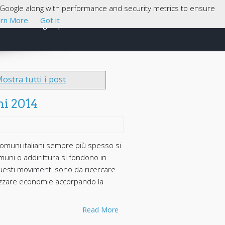
th Google along with performance and security metrics to ensure
rn More
Got it
Cosa sono gli Open Data
About
ostra tutti i post
ni 2014
Comuni italiani sempre più spesso si
muni o addirittura si fondono in
questi movimenti sono da ricercare
alizzare economie accorpando la
Read More