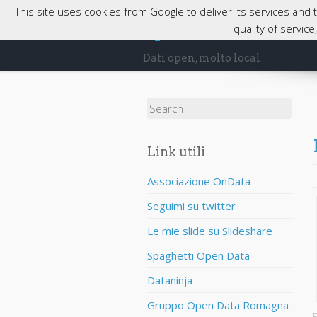
This site uses cookies from Google to deliver its services and
opendatabassaro
quality of servic
Dati open, molto local
Search for:
Link utili
Associazione OnData
Seguimi su twitter
Le mie slide su Slideshare
Spaghetti Open Data
Dataninja
Gruppo Open Data Romagna
P