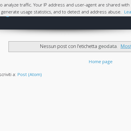
 to analyze traffic. Your IP address and user-agent are shared wi
magna
e, generate usage statistics, and to detect and address abuse.
Lea
Skip to content
Home
Nessun post con l'etichetta
geodata
.
Most
Home page
scriviti a:
Post (Atom)