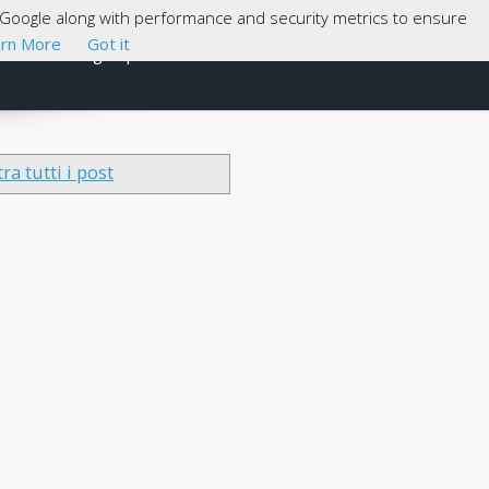
th Google along with performance and security metrics to ensure
rn More
Got it
Cosa sono gli Open Data
About
ra tutti i post