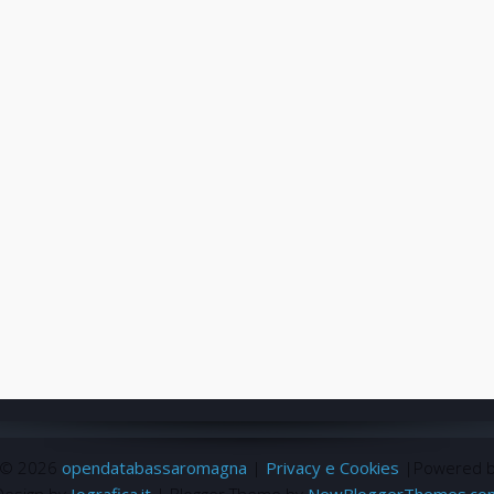
 ©
2026
opendatabassaromagna
|
Privacy e Cookies
|Powered 
Design by
Iografica.it
| Blogger Theme by
NewBloggerThemes.co