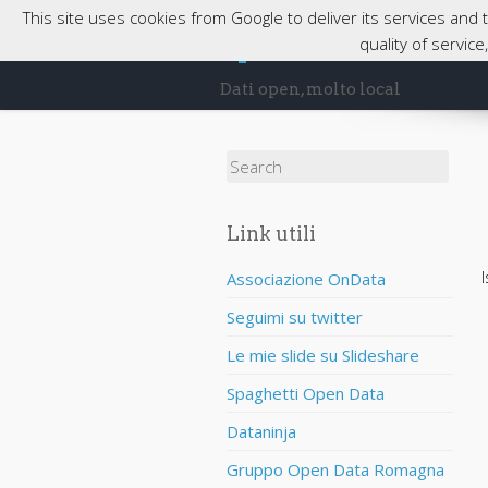
This site uses cookies from Google to deliver its services and
opendatabassaro
quality of servic
Dati open, molto local
Search for:
Link utili
I
Associazione OnData
Seguimi su twitter
Le mie slide su Slideshare
Spaghetti Open Data
Dataninja
Gruppo Open Data Romagna