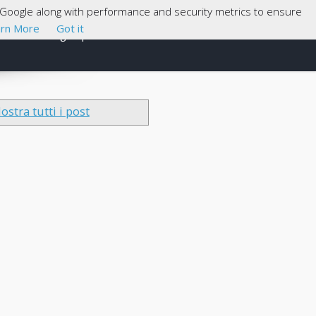
th Google along with performance and security metrics to ensure
rn More
Got it
Cosa sono gli Open Data
About
ostra tutti i post