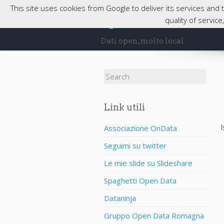
This site uses cookies from Google to deliver its services and
opendatabassaro
quality of servic
Dati open, molto local
Search for:
Link utili
I
Associazione OnData
Seguimi su twitter
Le mie slide su Slideshare
Spaghetti Open Data
Dataninja
Gruppo Open Data Romagna