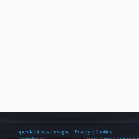
 ©
2026
opendatabassaromagna
|
Privacy e Cookies
|Powered 
Design by
Iografica.it
| Blogger Theme by
NewBloggerThemes.co