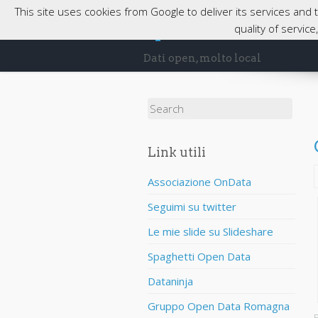
This site uses cookies from Google to deliver its services and
opendatabassaro
quality of servic
Dati open, molto local
Search for:
Link utili
Associazione OnData
Seguimi su twitter
Le mie slide su Slideshare
Spaghetti Open Data
Dataninja
Gruppo Open Data Romagna
P