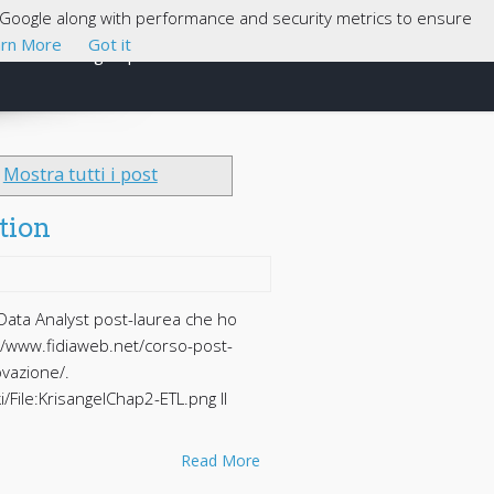
th Google along with performance and security metrics to ensure
rn More
Got it
Cosa sono gli Open Data
About
Mostra tutti i post
tion
 Data Analyst post-laurea che ho
://www.fidiaweb.net/corso-post-
ovazione/.
/File:KrisangelChap2-ETL.png Il
Read More