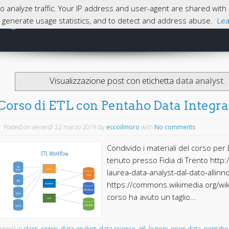
 to analyze traffic. Your IP address and user-agent are shared wi
magna
e, generate usage statistics, and to detect and address abuse.
Lea
Skip to content
Home
Visualizzazione post con etichetta
data analyst
.
Corso di ETL con Pentaho Data Integra
Posted on venerdì 22 marzo 2019
by
eccoilmoro
with
No comments
Condivido i materiali del corso per
tenuto presso Fidia di Trento http
laurea-data-analyst-dal-dato-allinn
https://commons.wikimedia.org/wiki
corso ha avuto un taglio...
osted in
class
,
corso
,
data analyst
,
data science
,
etl
,
lezioni
,
open data
,
pentaho