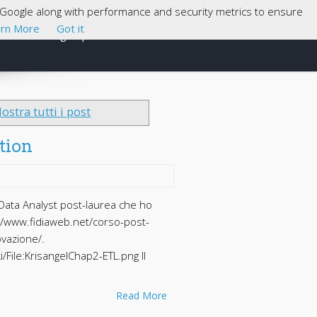
th Google along with performance and security metrics to ensure
rn More
Got it
Cosa sono gli Open Data
About
ostra tutti i post
tion
 Data Analyst post-laurea che ho
://www.fidiaweb.net/corso-post-
ovazione/.
/File:KrisangelChap2-ETL.png Il
Read More