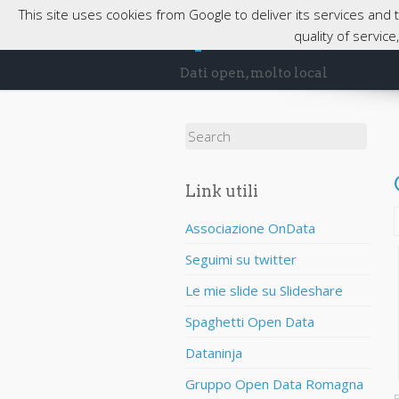
This site uses cookies from Google to deliver its services and
opendatabassaro
quality of servic
Dati open, molto local
Search for:
Link utili
Associazione OnData
Seguimi su twitter
Le mie slide su Slideshare
Spaghetti Open Data
Dataninja
Gruppo Open Data Romagna
P