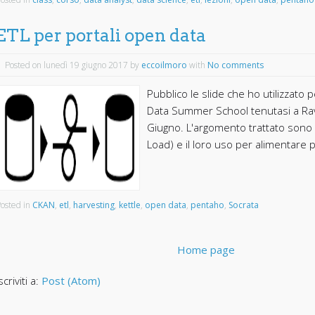
ETL per portali open data
Posted on lunedì 19 giugno 2017
by
eccoilmoro
with
No comments
Pubblico le slide che ho utilizzato
Data Summer School tenutasi a Ra
Giugno. L'argomento trattato sono 
Load) e il loro uso per alimentare po
osted in
CKAN
,
etl
,
harvesting
,
kettle
,
open data
,
pentaho
,
Socrata
Home page
scriviti a:
Post (Atom)