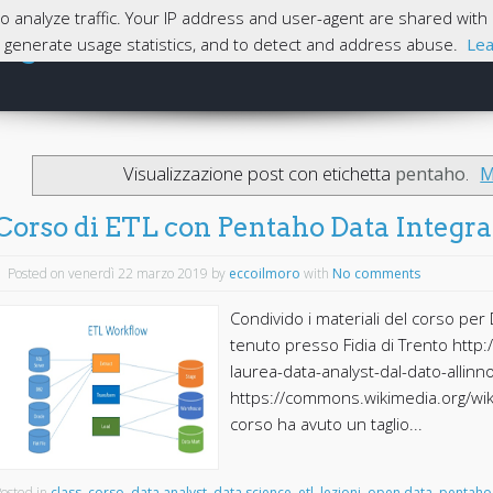
 to analyze traffic. Your IP address and user-agent are shared wi
magna
e, generate usage statistics, and to detect and address abuse.
Lea
Skip to content
Home
Visualizzazione post con etichetta
pentaho
.
M
Corso di ETL con Pentaho Data Integra
Posted on venerdì 22 marzo 2019
by
eccoilmoro
with
No comments
Condivido i materiali del corso per
tenuto presso Fidia di Trento http
laurea-data-analyst-dal-dato-allinn
https://commons.wikimedia.org/wiki
corso ha avuto un taglio...
osted in
class
,
corso
,
data analyst
,
data science
,
etl
,
lezioni
,
open data
,
pentaho