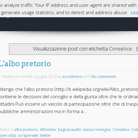
 to analyze traffic. Your IP address and user-agent are shared wi
magna
e, generate usage statistics, and to detect and address abuse.
Lea
Skip to content
Home
Visualizzazione post con etichetta
Conselice
.
L'albo pretorio
Posted on martedì 4 giugno 2013
by
eccoilmoro
with
No comments
Ritengo che l'albo pretorio (http://it.wikipedia.org/wiki/Albo_pretor
contiene le decisioni del consiglio e della giunta oltre che le ordina
cittadini.Può essere un veicolo di partecipazione oltre che di traspare
pubbliche amministrazioni ma in forma a...
osted in
albo pretorio
,
Alfonsine
,
bagnacavallo
,
bassa romagna
,
Conselice
,
Cot
open data
,
scraperwiki
,
twitter