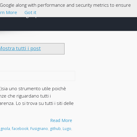
th Google along with performance and security metrics to ensure
rn More
Got it
Cosa sono gli Open Data
About
Mostra tutti i post
io)sia uno strumento utile poichè
nze che riguardano tutti i
nza. Lo si trova su tutti i siti delle
Read More
ignola
,
facebook
,
Fusignano
,
github
,
Lugo
,