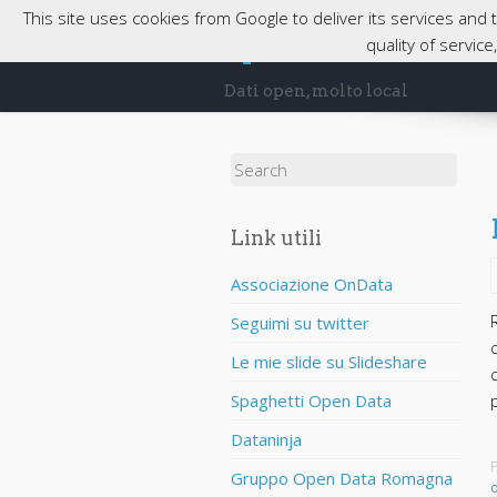
This site uses cookies from Google to deliver its services and
opendatabassaro
quality of servic
Dati open, molto local
Search for:
Link utili
Associazione OnData
Seguimi su twitter
Le mie slide su Slideshare
Spaghetti Open Data
Dataninja
P
Gruppo Open Data Romagna