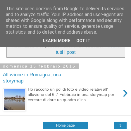
This site uses cookies from Google to deliver its services
opendatabassaromagna
and to analyze traffic. Your IP address and user-agent are
shared with Google along with performance and security
metrics to ensure quality of service, generate usage
Dati open, molto local
statistics, and to detect and address abuse.
LEARN MORE
GOT IT
Visualizzazione post con etichetta
Febbraio
.
Mostra
tutti i post
domenica 15 febbraio 2015
Alluvione in Romagna, una
storymap
›
Ho raccolto un po' di foto e video relativi all'
alluvione del 6-7 Febbraio in una storymap per
cercare di dare un quadro d'ins...
›
Home page