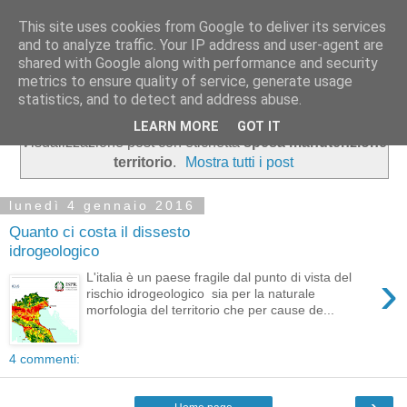
This site uses cookies from Google to deliver its services
opendatabassaromagna
and to analyze traffic. Your IP address and user-agent are
shared with Google along with performance and security
metrics to ensure quality of service, generate usage
Dati open, molto local
statistics, and to detect and address abuse.
LEARN MORE
GOT IT
Visualizzazione post con etichetta
spesa manutenzione
territorio
.
Mostra tutti i post
lunedì 4 gennaio 2016
Quanto ci costa il dissesto
idrogeologico
›
L'italia è un paese fragile dal punto di vista del
rischio idrogeologico sia per la naturale
morfologia del territorio che per cause de...
4 commenti:
›